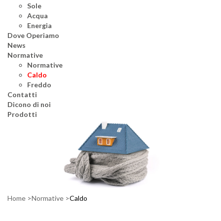
Sole
Acqua
Energia
Dove Operiamo
News
Normative
Normative
Caldo
Freddo
Contatti
Dicono di noi
Prodotti
Home
Normative
Caldo