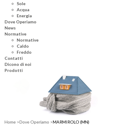
Sole
Acqua
Energia
Dove Operiamo
News
Normative
Normative
Caldo
Freddo
Contatti
Dicono di noi
Prodotti
Home
Dove Operiamo
MARMIROLO (MN)