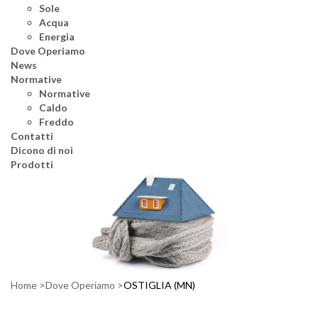
Sole
Acqua
Energia
Dove Operiamo
News
Normative
Normative
Caldo
Freddo
Contatti
Dicono di noi
Prodotti
Home
Dove Operiamo
OSTIGLIA (MN)