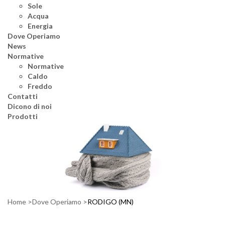
Sole
Acqua
Energia
Dove Operiamo
News
Normative
Normative
Caldo
Freddo
Contatti
Dicono di noi
Prodotti
Home
Dove Operiamo
RODIGO (MN)