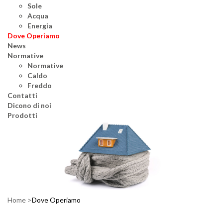
Sole
Acqua
Energia
Dove Operiamo
News
Normative
Normative
Caldo
Freddo
Contatti
Dicono di noi
Prodotti
Home
Dove Operiamo